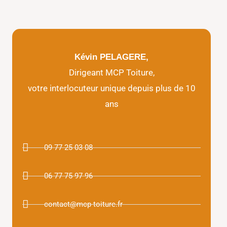
Kévin PELAGERE,
Dirigeant MCP Toiture,
votre interlocuteur unique depuis plus de 10
ans
09 77 25 03 08
06 77 75 97 96
contact@mcp-toiture.fr