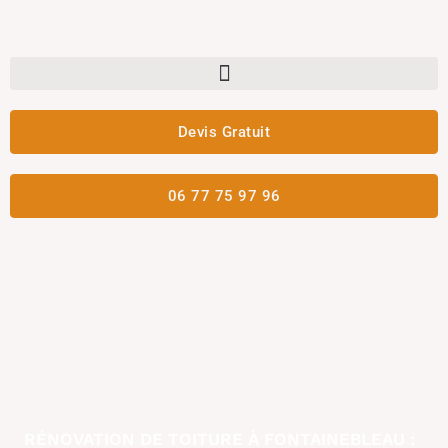
Aller
au
contenu
Devis Gratuit
06 77 75 97 96
RÉNOVATION DE TOITURE À FONTAINEBLEAU :