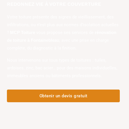
REDONNEZ VIE À VOTRE COUVERTURE
Votre toiture présente des signes de vieillissement, des
infiltrations, ou n’est plus aux normes d’isolation actuelles
?
vous propose ses services de
MCP Toiture
rénovation
, avec une prise en charge
de toiture à Fontainebleau
complète, du diagnostic à la finition.
Nous intervenons sur tous types de toitures : tuiles,
ardoises, zinc, bac acier… pour des maisons individuelles,
immeubles anciens ou bâtiments professionnels.
Obtenir un devis gratuit