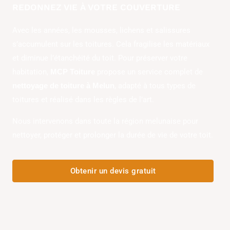
REDONNEZ VIE À VOTRE COUVERTURE
Avec les années, les mousses, lichens et salissures
s’accumulent sur les toitures. Cela fragilise les matériaux
et diminue l’étanchéité du toit. Pour préserver votre
habitation,
propose un service complet de
MCP Toiture
, adapté à tous types de
nettoyage de toiture à Melun
toitures et réalisé dans les règles de l’art.
Nous intervenons dans toute la région melunaise pour
nettoyer, protéger et prolonger la durée de vie de votre toit.
Obtenir un devis gratuit