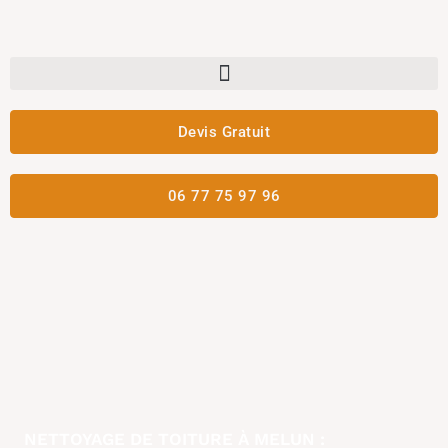
Aller
au
contenu
Devis Gratuit
06 77 75 97 96
NETTOYAGE DE TOITURE À MELUN :