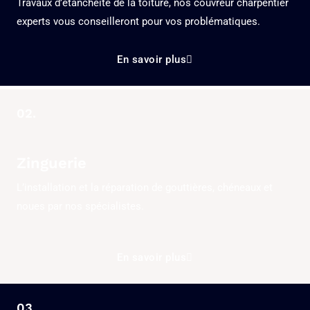
Travaux d’étanchéité de la toiture, nos couvreur charpentier
experts vous conseilleront pour vos problématiques.
En savoir plus
02.
Zinguerie
L’installation et la réparation de gouttières, chéneaux et
noues par nos spécialistes.
En savoir plus
03.