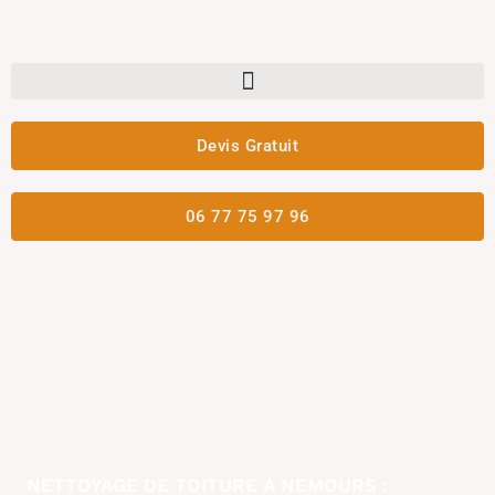
Aller
au
contenu
Devis Gratuit
06 77 75 97 96
NETTOYAGE DE TOITURE À NEMOURS :