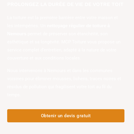
PROLONGEZ LA DURÉE DE VIE DE VOTRE TOIT
La toiture est la première barrière entre votre maison et
les intempéries. Un
nettoyage régulier de toiture à
permet de préserver son étanchéité, son
Nemours
esthétique et sa longévité. MCP Toiture vous propose un
service complet d’entretien, adapté à la nature de votre
couverture et aux conditions locales.
Nous intervenons à Nemours et dans les communes
voisines pour éliminer mousses, lichens, traces noires et
résidus de pollution qui fragilisent votre toit au fil du
temps.
Obtenir un devis gratuit