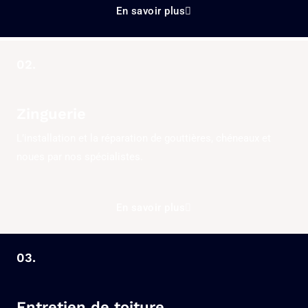
En savoir plus
02.
Zinguerie
L’installation et la réparation de gouttières, chéneaux et
noues par nos spécialistes.
En savoir plus
03.
Entretien de toiture